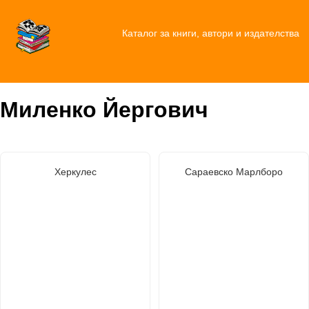
Каталог за книги, автори и издателства
Миленко Йергович
Херкулес
Сараевско Марлборо