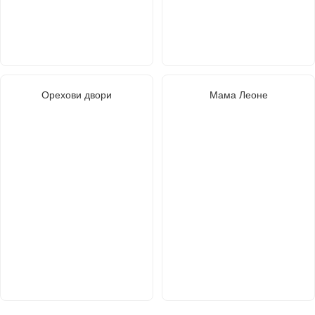
Орехови двори
Мама Леоне