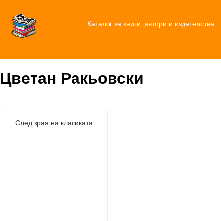
Каталог за книги, автори и издателства
Цветан Ракьовски
След края на класиката