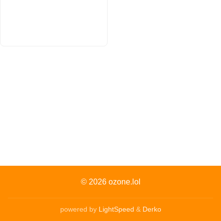
© 2026
ozone.lol
powered by
LightSpeed
&
Derko