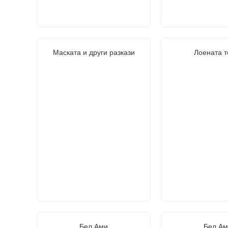
Маската и други разкази
Лоената т
Бел Ами
Бел Ам