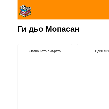
Ги дьо Мопасан
Силна като смъртта
Един жи