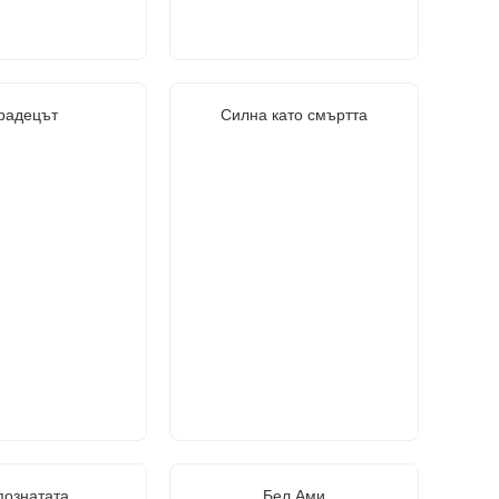
радецът
Силна като смъртта
познатата
Бел Ами