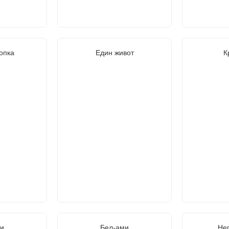
опка
Един живот
К
и
Бел-ами
Не