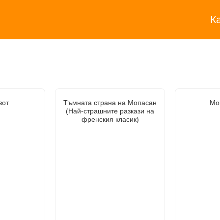
К
вот
Тъмната страна на Мопасан
Мо
(Най-страшните разкази на
френския класик)