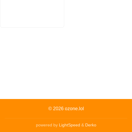
© 2026
ozone.lol
powered by
LightSpeed
&
Derko