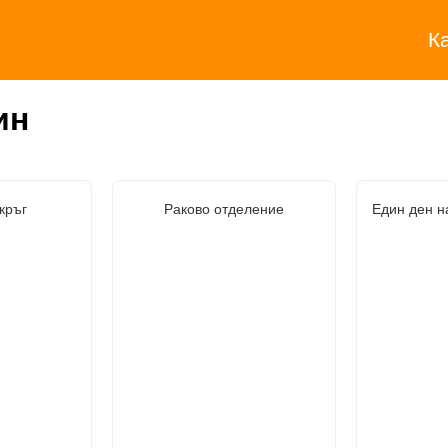
К
ин
кръг
Раково отделение
Един ден н