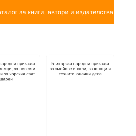
аталог за книги, автори и издателства
народни приказки
Български народни приказки
момци, за невести
за змейове и хали, за юнаци и
и за хорския свят
техните юначни дела
шарен