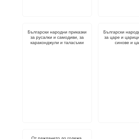
Български народни приказки
Български народ
за русалки и самодиви, за
за царе и царици
караконджули и таласъми
синове и ц
От раждането до годежа.