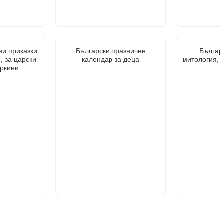
ни приказки
Български празничен
Бълга
, за царски
календар за деца
митология, 
аркини