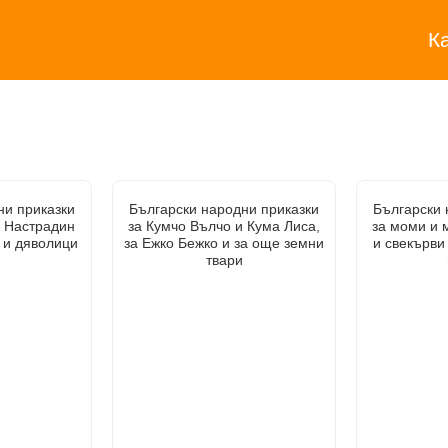
К
ни приказки
Български народни приказки
Български 
и Настрадин
за Кумчо Вълчо и Кума Лиса,
за моми и 
 и дяволици
за Ежко Бежко и за още земни
и свекърви 
твари