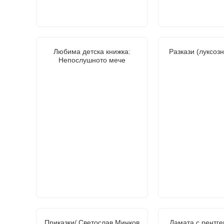
Любима детска книжка:
Разкази (луксоз
Непослушното мече
Приказки/ Светослав Минков
Дамата с рентге