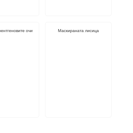
рентгеновите очи
Маскираната лисица