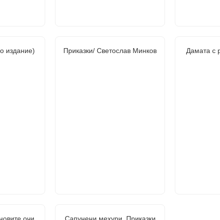
но издание)
Приказки/ Светослав Минков
Дамата с 
новите очи
Сапунени мехури. Приказки