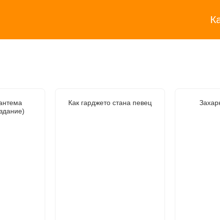
К
антема
Как гарджето стана певец
Захар
здание)