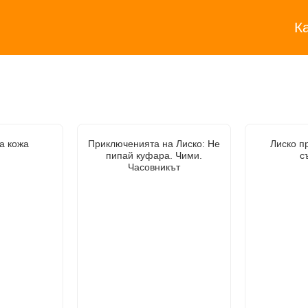
К
а кожа
Приключенията на Лиско: Не
Лиско п
пипай куфара. Чими.
с
Часовникът