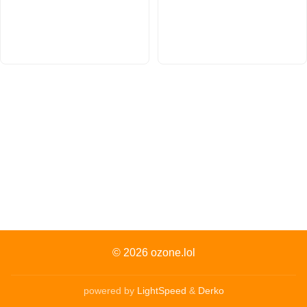
© 2026
ozone.lol
powered by
LightSpeed
&
Derko