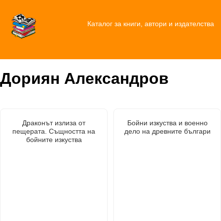
Каталог за книги, автори и издателства
Дориян Александров
Драконът излиза от
Бойни изкуства и военно
пещерата. Същността на
дело на древните българи
бойните изкуства