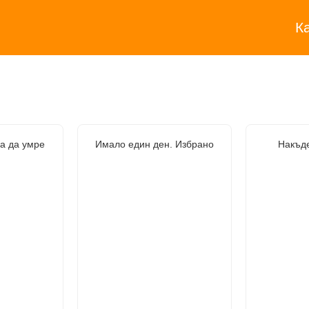
К
а да умре
Имало един ден. Избрано
Накъде