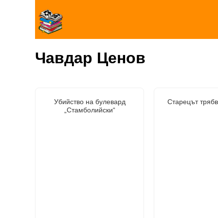
Чавдар Ценов
Убийство на булевард
Старецът трябв
„Стамболийски“