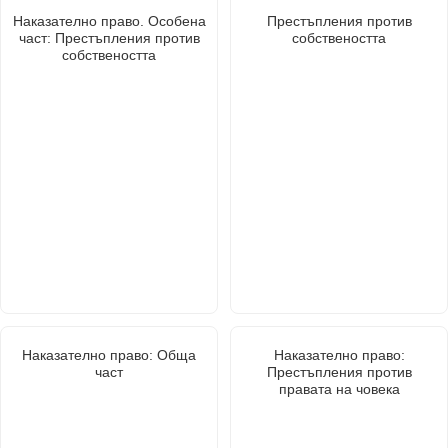
Наказателно право. Особена
Престъпления против
част: Престъпления против
собствеността
собствеността
Наказателно право: Обща
Наказателно право:
част
Престъпления против
правата на човека