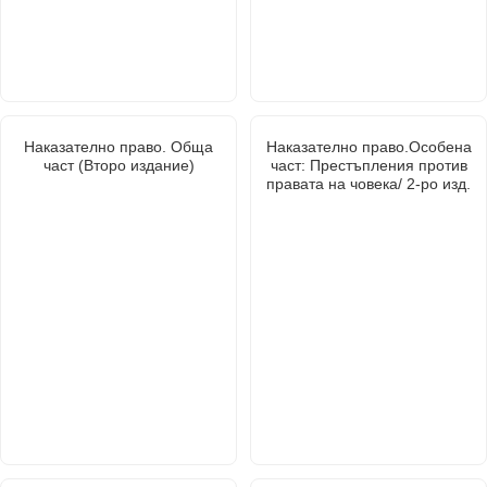
Наказателно право. Обща
Наказателно право.Особена
част (Второ издание)
част: Престъпления против
правата на човека/ 2-ро изд.