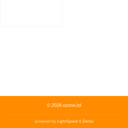
© 2026
ozone.lol
powered by
LightSpeed
&
Derko