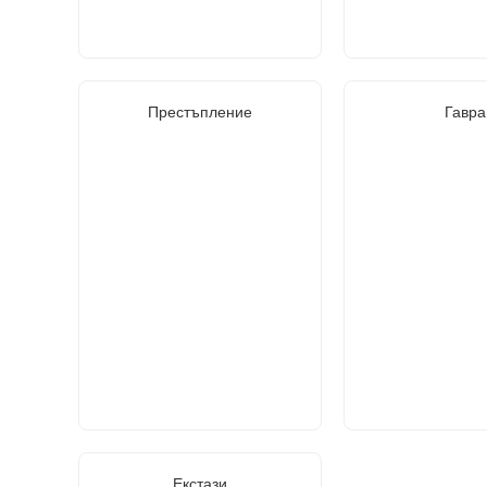
Престъпление
Гавра
Екстази