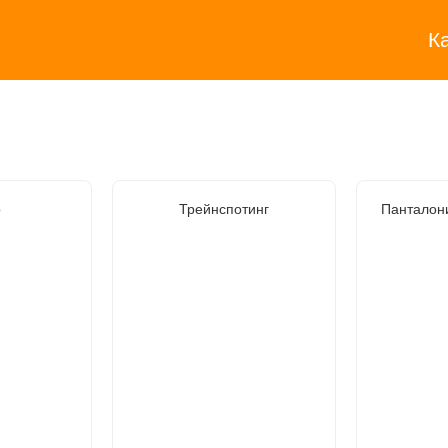
К
о
Трейнспотинг
Панталон