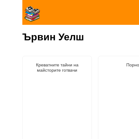
Ървин Уелш
Креватните тайни на
Порн
майсторите готвачи