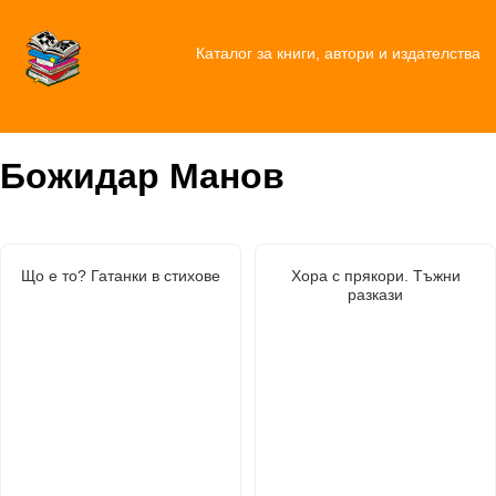
Каталог за книги, автори и издателства
Божидар Манов
Що е то? Гатанки в стихове
Хора с прякори. Тъжни
разкази