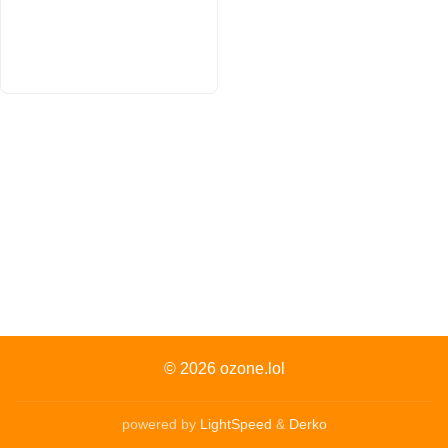
© 2026
ozone.lol
powered by
LightSpeed
&
Derko