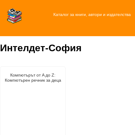
Каталог за книги, автори и издателства
Интелдет-София
Компютърът от A до Z:
Компютърен речник за деца