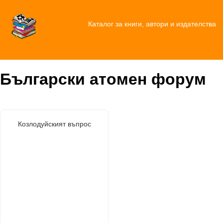
Каталог за книги, автори и издателства
Български атомен форум
Козлодуйският въпрос