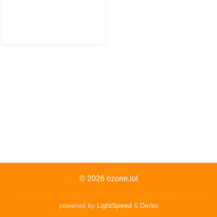
© 2026
ozone.lol
powered by
LightSpeed
&
Derko