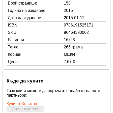
Брой страници:
158
Година на издаване:
2015
Дата на издаване:
2015-01-12
ISBN:
9786191525171
SKU:
96464390002
Размери:
16x23
Тегло:
266 грама
Корици:
МЕКИ
Цена:
7.67 €
Къде да купите
Тази книга можете да поръчате онлайн от нашите
партньори:
Купи от Хеликон
Добави в любими