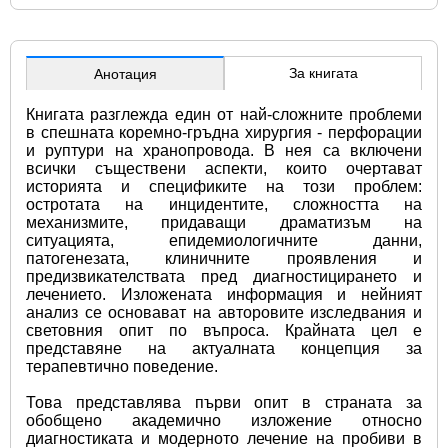
За книгата
Анотация
Книгата разглежда един от най-сложните проблеми 
в спешната коремно-гръдна хирургия - перфорации 
и руптури на хранопровода. В нея са включени 
всички съществени аспекти, които очертават 
историята и спецификите на този проблем: 
остротата на инцидентите, сложността на 
механизмите, придаващи драматизъм на 
ситуацията, епидемиологичните данни, 
патогенезата, клиничните проявления и 
предизвикателствата пред диагностицирането и 
лечението. Изложената информация и нейният 
анализ се основават на авторовите изследвания и 
световния опит по въпроса. Крайната цел е 
представяне на актуалната концепция за 
терапевтично поведение.
Това представлява първи опит в страната за 
обобщено академично изложение относно 
диагностиката и модерното лечение на пробиви в 