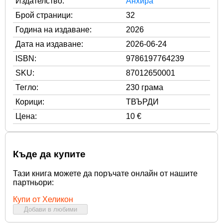
Издателство:
Анхира
Брой страници:
32
Година на издаване:
2026
Дата на издаване:
2026-06-24
ISBN:
9786197764239
SKU:
87012650001
Тегло:
230 грама
Корици:
ТВЪРДИ
Цена:
10 €
Къде да купите
Тази книга можете да поръчате онлайн от нашите
партньори:
Купи от Хеликон
Добави в любими