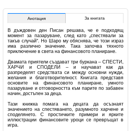
За книгата
Анотация
В дъждовен ден Писан решава, че е подходящ 
момент за пазаруване, след като „спестявали за 
такъв случай“. Но Шаро му обяснява, че този израз 
има различно значение. Така започва тяхното 
приключение в света на финансовото планиране.
Двамата приятели създават три буркана – СПЕСТИ, 
ХАРЧИ и СПОДЕЛИ – и научават как да 
разпределят средствата си между основни нужди, 
желания и благотворителност. Книгата представя 
основите на финансовото планиране, умното 
пазаруване и отговорността към парите по забавен 
начин, достъпен за деца.
Тази книжка помага на децата да осъзнаят 
значението на спестяването, разумното харчене и 
споделянето. С простичките примери и ярките 
иллюстрации финансовите уроци се превръщат в 
игра.