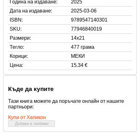
Година на издаване:
2025
Дата на издаване:
2025-03-06
ISBN:
9789547140301
SKU:
77946840019
Размери:
14x21
Тегло:
477 грама
Корици:
МЕКИ
Цена:
15.34 €
Къде да купите
Тази книга можете да поръчате онлайн от нашите
партньори:
Купи от Хеликон
Добави в любими