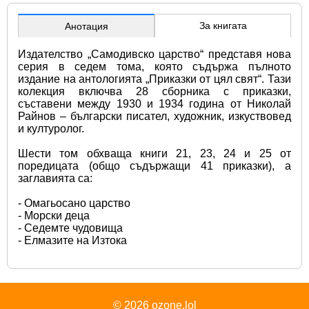
За книгата
Анотация
Издателство „Самодивско царство“ представя нова 
серия в седем тома, която съдържа пълното 
издание на антологията „Приказки от цял свят“. Тази 
колекция включва 28 сборника с приказки, 
съставени между 1930 и 1934 година от Николай 
Райнов – български писател, художник, изкуствовед 
и културолог.
Шести том обхваща книги 21, 23, 24 и 25 от 
поредицата (общо съдържащи 41 приказки), а 
заглавията са:
- Омагьосано царство
- Морски деца
- Седемте чудовища
- Елмазите на Изтока
© 2026
ozone.lol