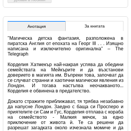
За книгата
Анотация
"Магическа детска фантазия, разположена в 
пиратска Англия от епохата на Георг III . . . Изящно 
написана и изключително оригинална" – The 
Telegraph
Корделия Хатмекър най-накрая успява да обедини 
семействата на Мейкърите и да възстанови 
доверието в магията им. Въпреки това, започват да 
се случват странни и хаотични магически явления из 
Лондон. И тогава настъпва неочакваното... 
Корделия е обвинена в предателство.
Докато стражите приближават, тя трябва незабавно 
да напусне Лондон. Заедно с баща си Просперо и 
приятелите си Сам и Гус, Корделия отплава с кораба 
на семейството - Малкия мечок, за едно 
приключение от живота ѝ. Те са решени да 
разрешат загадката около изчезнала момиче и да 