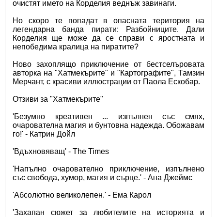
очистят името на Корделия веднъж завинаги.
Но скоро те попадат в опасната територия на 
легендарна банда пирати: Разбойниците. Дали 
Корделия ще може да се справи с яростната и 
непобедима кралица на пиратите?
Ново захоплящо приключение от бестселъровата 
авторка на "Хатмекърите" и "Картографите", Тамзин 
Мерчант, с красиви иллюстрации от Паола Ескобар.
Отзиви за "Хатмекърите"
'Безумно креативен ... изпълнен със смях, 
очарователна магия и бунтовна надежда. Обожавам 
го!' - Катрин Дойл
'Вдъхновяващ' - The Times
'Напълно очарователно приключение, изпълнено 
със свобода, хумор, магия и сърце.' - Ана Джеймс
'Абсолютно великолепен.' - Ема Карол 
'Захапан сюжет за любителите на историята и 