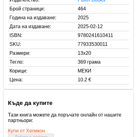
Брой страници:
464
Година на издаване:
2025
Дата на издаване:
2025-02-12
ISBN:
9780241610411
SKU:
77933530011
Размери:
13x20
Тегло:
369 грама
Корици:
МЕКИ
Цена:
10.2 €
Къде да купите
Тази книга можете да поръчате онлайн от нашите
партньори:
Купи от Хеликон
Добави в любими