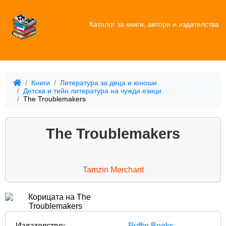
Каталог за книги, автори и издателства
Книги
Литература за деца и юноши
Детска и тийн литература на чужди езици
The Troublemakers
The Troublemakers
Tamzin Merchant
Издателство:
Puffin Books