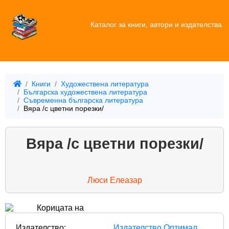
Каталог за книги, автори и издателства
Книги
Художествена литература
Българска художествена литература
Съвременна българска литература
Вяра /с цветни порезки/
Вяра /с цветни порезки/
Люси Елеазар
Издателство:
Издателство Оптимал