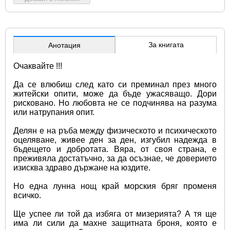
За книгата
Анотация
Очаквайте !!!
Да се влюбиш след като си преминал през много 
житейски опити, може да бъде ужасяващо. Дори 
рисковано. Но любовта не се подчинява на разума 
или натрупания опит.
Делян е на ръба между физическото и психическото 
оцеляване, живее ден за ден, изгубил надежда в 
бъдещето и добротата. Вяра, от своя страна, е 
преживяла достатъчно, за да осъзнае, че доверието 
изисква здраво държане на юздите.
Но една лунна нощ край морския бряг променя 
всичко.
Ще успее ли той да избяга от мизерията? А тя ще 
има ли сили да махне защитната броня, която е 