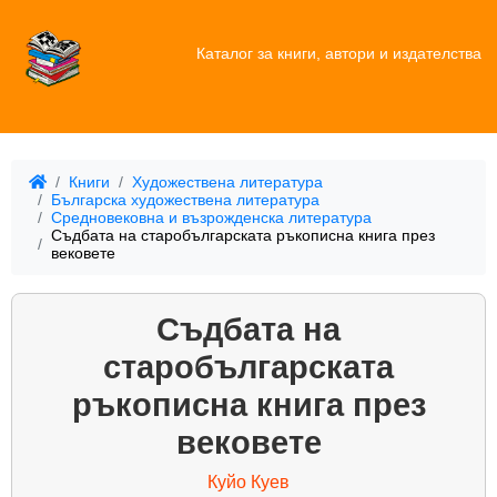
Каталог за книги, автори и издателства
Книги
Художествена литература
Българска художествена литература
Средновековна и възрожденска литература
Съдбата на старобългарската ръкописна книга през
вековете
Съдбата на
старобългарската
ръкописна книга през
вековете
Куйо Куев