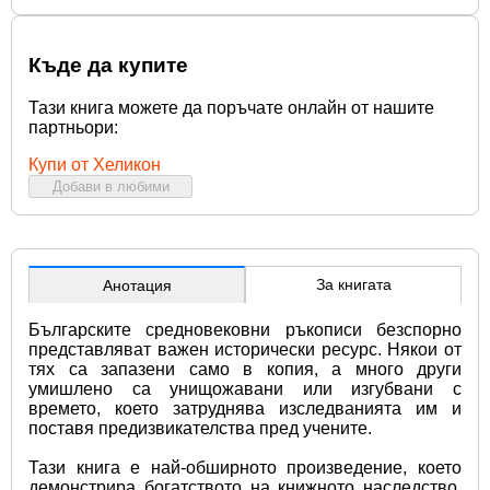
Къде да купите
Тази книга можете да поръчате онлайн от нашите
партньори:
Купи от Хеликон
Добави в любими
За книгата
Анотация
Българските средновековни ръкописи безспорно 
представляват важен исторически ресурс. Някои от 
тях са запазени само в копия, а много други 
умишлено са унищожавани или изгубвани с 
времето, което затруднява изследванията им и 
поставя предизвикателства пред учените.
Тази книга е най-обширното произведение, което 
демонстрира богатството на книжното наследство. 