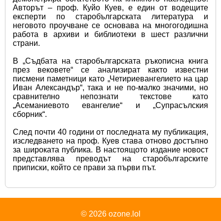
Авторът – проф. Куйо Куев, е един от водещите 
експерти по старобългарската литература и 
неговото проучване се основава на многогодишна 
работа в архиви и библиотеки в шест различни 
страни.
В „Съдбата на старобългарската ръкописна книга 
през вековете“ се анализират както известни 
писмени паметници като „Четириевангелието на цар 
Иван Александър“, така и не по-малко значими, но 
сравнително непознати текстове като 
„Асеманиевото евангелие“ и „Супрасълския 
сборник“.
След почти 40 години от последната му публикация, 
изследването на проф. Куев става отново достъпно 
за широката публика. В настоящото издание новост 
представлява преводът на старобългарските 
приписки, който се прави за първи път.
© 2026
ozone.lol