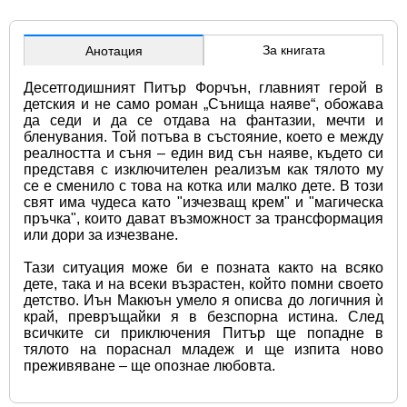
За книгата
Анотация
Десетгодишният Питър Форчън, главният герой в 
детския и не само роман „Сънища наяве“, обожава 
да седи и да се отдава на фантазии, мечти и 
бленувания. Той потъва в състояние, което е между 
реалността и съня – един вид сън наяве, където си 
представя с изключителен реализъм как тялото му 
се е сменило с това на котка или малко дете. В този 
свят има чудеса като "изчезващ крем" и "магическа 
пръчка", които дават възможност за трансформация 
или дори за изчезване.
Тази ситуация може би е позната както на всяко 
дете, така и на всеки възрастен, който помни своето 
детство. Иън Макюън умело я описва до логичния ѝ 
край, превръщайки я в безспорна истина. След 
всичките си приключения Питър ще попадне в 
тялото на пораснал младеж и ще изпита ново 
преживяване – ще опознае любовта.