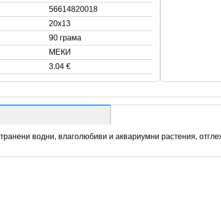
56614820018
20x13
90 грама
МЕКИ
3.04 €
странени водни, влаголюбиви и аквариумни растения, отгле