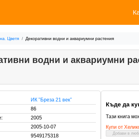
К
на. Цветя
Декоративни водни и аквариумни растения
ативни водни и аквариумни ра
ИК "Бреза 21 век"
Къде да ку
86
Тази книга мо
:
2005
2005-10-07
Купи от Хелик
Добави в лю
9549175318