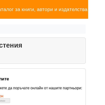
аталог за книги, автори и издателства
стения
пите
жете да поръчате онлайн от нашите партньори:
он
бими