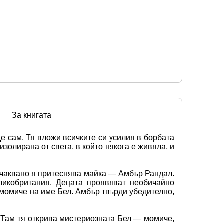
За книгата
е сам. Тя вложи всичките си усилия в борбата 
золирана от света, в който някога е живяла, и 
очаквано я притеснява майка — Амбър Рандал. 
икобритания. Децата проявяват необичайно 
 момиче на име Бел. Амбър твърди убедително, 
Там тя открива мистериозната Бел — момиче, 