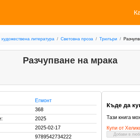
К
 художествена литература
Световна проза
Трилъри
Разчупв
Разчупване на мрака
Егмонт
Къде да ку
368
Тази книга мо
:
2025
2025-02-17
Купи от Хелик
Добави в лю
9789542734222