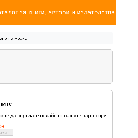
аталог за книги, автори и издателства
ане на мрака
пите
жете да поръчате онлайн от нашите партньори:
он
бими