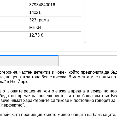
37934840016
14x21
323 грама
МЕКИ
12.73 €
ероиня, частен детектив и човек, който предпочита да бъд
а, но цената за това беше висока. В момента тя е напълно и
да“ в Ню Йорк.
е от лошите решения, които е взела предната вечер, но не
 беда по време на посещението си при баща им във Вел
вече нямат характерните си тикове и постоянно говорят за
 "перфектно".
нглийската провинция където живее бащата на близнаците. 