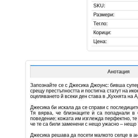
SKU:
Размери:
Тегло:
Корици:
Цена:
Анотация
Запознайте се с Джесика Джоунс: бивша суперг
срещу престъпността и постигна статут на икон
оцеляването й всеки ден става в „Кухнята на А
Джесика би искала да се справи с последицит
Тя вярва, че близнаците ѝ са попаднали в
поведение; кожата им изглежда перфектно, те 
че те са били заменени с нещо ужасно – нещо
Джесика решава да посети малкото селце в а