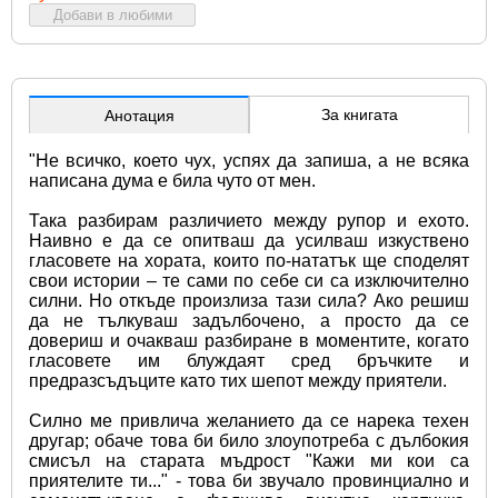
Добави в любими
За книгата
Анотация
"Не всичко, което чух, успях да запиша, а не всяка 
написана дума е била чуто от мен.
Така разбирам различието между рупор и ехото. 
Наивно е да се опитваш да усилваш изкуствено 
гласовете на хората, които по-нататък ще споделят 
свои истории – те сами по себе си са изключително 
силни. Но откъде произлиза тази сила? Ако решиш 
да не тълкуваш задълбочено, а просто да се 
довериш и очакваш разбиране в моментите, когато 
гласовете им блуждаят сред бръчките и 
предразсъдъците като тих шепот между приятели.
Силно ме привлича желанието да се нарека техен 
другар; обаче това би било злоупотреба с дълбокия 
смисъл на старата мъдрост "Кажи ми кои са 
приятелите ти..." - това би звучало провинциално и 