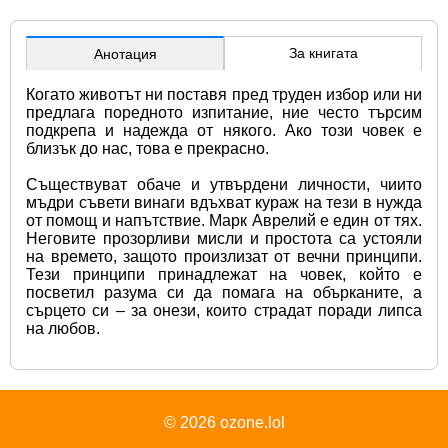
За книгата
Анотация
Когато животът ни поставя пред труден избор или ни 
предлага поредното изпитание, ние често търсим 
подкрепа и надежда от някого. Ако този човек е 
близък до нас, това е прекрасно.
Съществуват обаче и утвърдени личности, чиито 
мъдри съвети винаги вдъхват кураж на тези в нужда 
от помощ и напътствие. Марк Аврелий е един от тях. 
Неговите прозорливи мисли и простота са устояли 
на времето, защото произлизат от вечни принципи. 
Тези принципи принадлежат на човек, който е 
посветил разума си да помага на обърканите, а 
сърцето си – за онези, които страдат поради липса 
на любов.
© 2026
ozone.lol