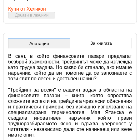
Купи от Хеликон
Добави в любими
За книгата
Анотация
В свят, в който финансовите пазари предлагат 
безброй възможности, трейдингът може да изглежда 
като трудна задача. Но какво би станало, ако имаше 
наръчник, който да ви помогне да се запознаете с 
този свят по лесен и достъпен начин? 
"Трейдинг за всеки" е вашият водач в областта на 
финансовите пазари – книга, която опростява 
сложните аспекти на трейдинга чрез ясни обяснения 
и практически примери, без излишно използване на 
специализирана терминология. Мая Ятанска е 
създала иновативен наръчник, който прави 
трудноразбираемото ясно и вдъхва увереност у 
читателя - независимо дали сте начинаещ или вече 
имате опит.