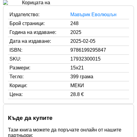
Издателство:
Мавърик Еволюшън
Брой страници:
248
Година на издаване:
2025
Дата на издаване:
2025-02-05
ISBN:
9786199295847
SKU:
17932300015
Размери:
15x21
Тегло:
399 грама
Корици:
МЕКИ
Цена:
28.8 €
Къде да купите
Тази книга можете да поръчате онлайн от нашите
партньори: