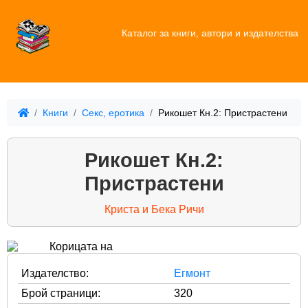
Каталог за книги, автори и издателства
Книги
Секс, еротика
Рикошет Кн.2: Пристрастени
Рикошет Кн.2:
Пристрастени
Криста и Бека Ричи
Издателство:
Егмонт
Брой страници:
320