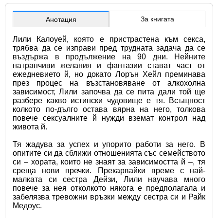
За книгата
Анотация
Лили Калоуей, която е пристрастена към секса, 
трябва да се изправи пред трудната задача да се 
въздържа в продължение на 90 дни. Нейните 
натрапчиви желания и фантазии стават част от 
ежедневието й, но докато Лорън Хейл преминава 
през процес на възстановяване от алкохолна 
зависимост, Лили започва да се пита дали той ще 
разбере какво истински чудовище е тя. Всъщност 
колкото по-дълго остава вярна на него, толкова 
повече сексуалните й нужди вземат контрол над 
живота й.
Тя жадува за успех и упорито работи за него. В 
опитите си да сближи отношенията със семейството 
си – хората, които не знаят за зависимостта й –, тя 
среща нови пречки. Прекарвайки време с най-
малката си сестра Дейзи, Лили научава много 
повече за нея отколкото някога е предполагала и 
забелязва тревожни връзки между сестра си и Райк 
Медоус.