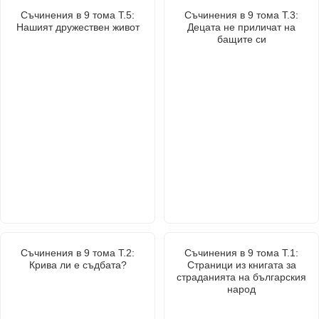
Съчинения в 9 тома Т.5:
Съчинения в 9 тома Т.3:
Нашият дружествен живот
Децата не приличат на
бащите си
Съчинения в 9 тома Т.2:
Съчинения в 9 тома Т.1:
Крива ли е съдбата?
Страници из книгата за
страданията на българския
народ