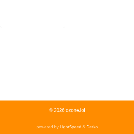
© 2026
ozone.lol
powered by
LightSpeed
&
Derko