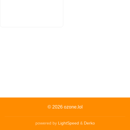
© 2026
ozone.lol
powered by
LightSpeed
&
Derko