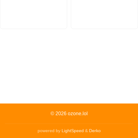
© 2026
ozone.lol
powered by
LightSpeed
&
Derko