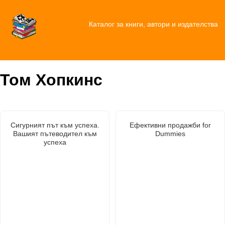
Каталог за книги, автори и издателства
Том Хопкинс
Сигурният път към успеха.
Ефективни продажби for
Вашият пътеводител към
Dummies
успеха