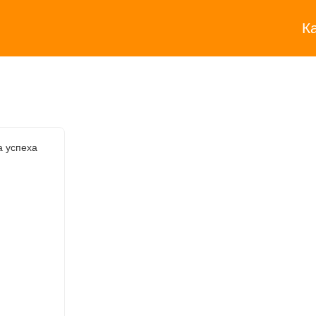
К
а успеха