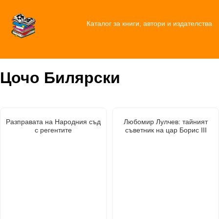
Каталог за книги, автори и издателства
Цочо Билярски
Разправата на Народния съд
Любомир Лулчев: тайният
с регентите
съветник на цар Борис III