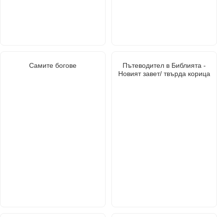
Самите богове
Пътеводител в Библията -
Новият завет/ твърда корица