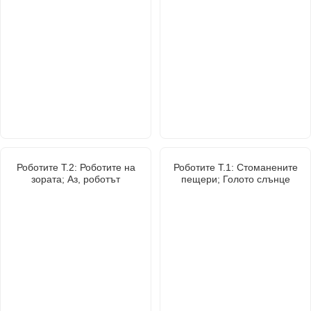
Роботите Т.2: Роботите на
Роботите Т.1: Стоманените
зората; Аз, роботът
пещери; Голото слънце