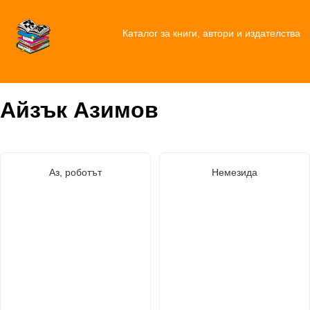
Каталог за книги, автори и издателства
Айзък Азимов
Аз, роботът
Немезида