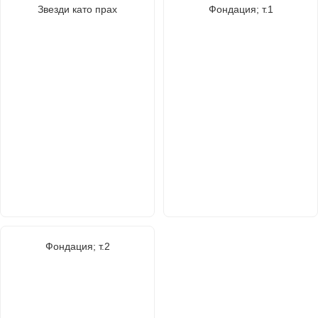
Звезди като прах
Фондация; т.1
Фондация; т.2