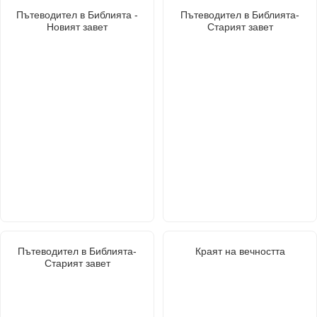
Пътеводител в Библията -
Пътеводител в Библията-
Новият завет
Старият завет
Пътеводител в Библията-
Краят на вечността
Старият завет