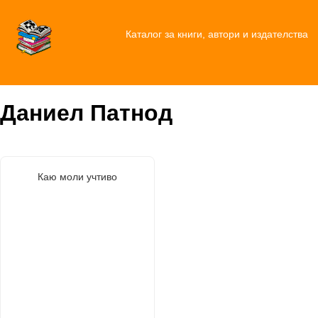
Каталог за книги, автори и издателства
Даниел Патнод
Каю моли учтиво