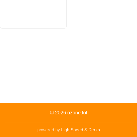
© 2026
ozone.lol
powered by
LightSpeed
&
Derko