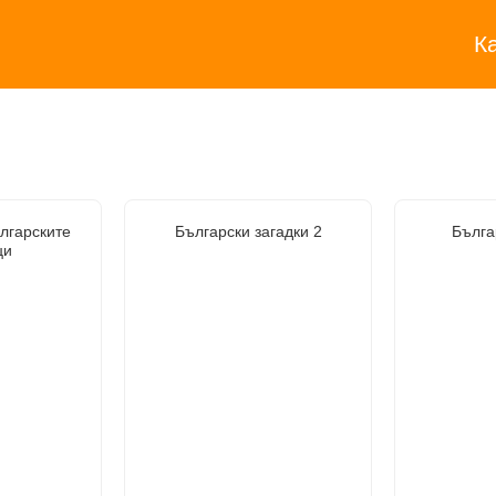
К
лгарските
Български загадки 2
Бълга
ци