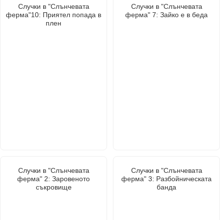
Случки в "Слънчевата
Случки в "Слънчевата
ферма"10: Приятел попада в
ферма" 7: Зайко е в беда
плен
Случки в "Слънчевата
Случки в "Слънчевата
ферма" 2: Заровеното
ферма" 3: Разбойническата
съкровище
банда