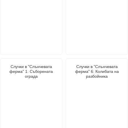
Случки в "Слънчевата
Случки в "Слънчевата
ферма" 1: Съборената
ферма" 6: Колибата на
ограда
разбойника