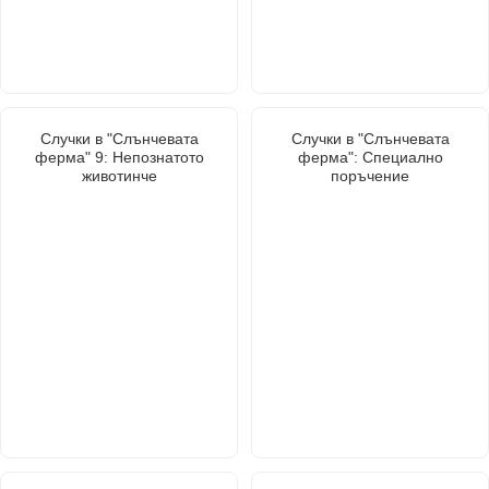
Случки в "Слънчевата
Случки в "Слънчевата
ферма" 9: Непознатото
ферма": Специално
животинче
поръчение