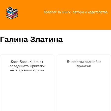
Каталог за книги, автори и издателства
Галина Златина
Косе Босе. Книга от
Български вълшебни
поредицата Приказки
приказки
незабравими в рими