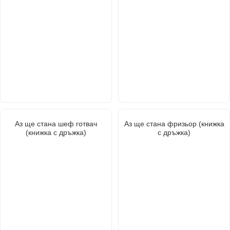
Аз ще стана шеф готвач
Аз ще стана фризьор (книжка
(книжка с дръжка)
с дръжка)