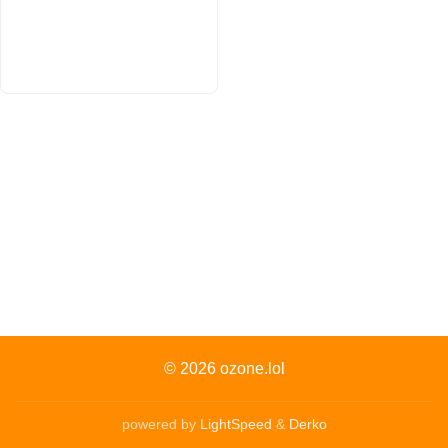
© 2026
ozone.lol
powered by
LightSpeed
&
Derko