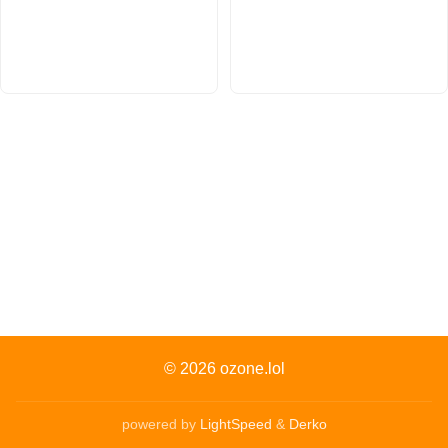
© 2026
ozone.lol
powered by
LightSpeed
&
Derko