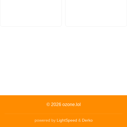
© 2026
ozone.lol
powered by
LightSpeed
&
Derko