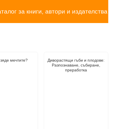
аталог за книги, автори и издателства
изяде мечтите?
Диворастящи гъби и плодове:
Разпознаване, събиране,
преработка