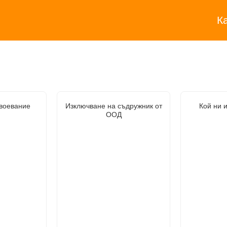
К
воевание
Изключване на съдружник от
Кой ни 
ООД