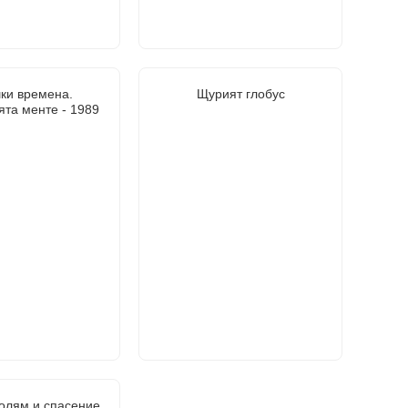
ки времена.
Щурият глобус
та менте - 1989
голям и спасение