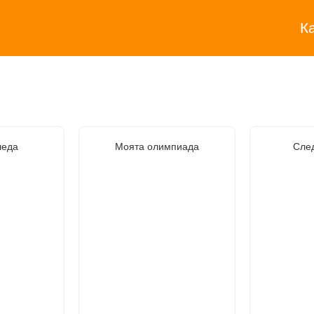
К
леда
Моята олимпиада
След