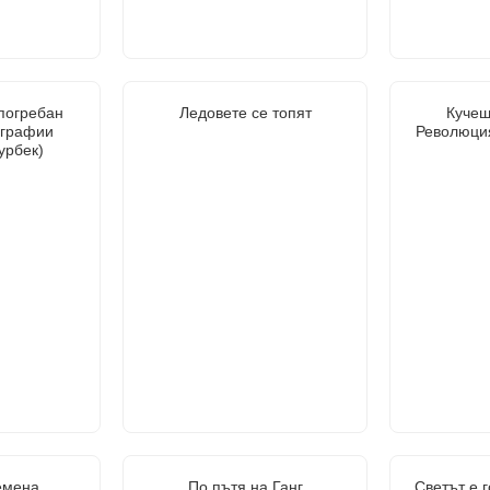
 погребан
Ледовете се топят
Кучеш
ографии
Революция
урбек)
емена.
По пътя на Ганг
Светът е 