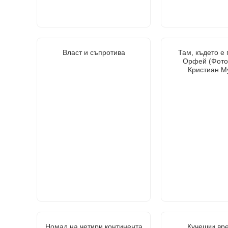
Власт и съпротива
Там, където е
Орфей (Фот
Кристиан М
Номад на четири континента
Кучешки вр