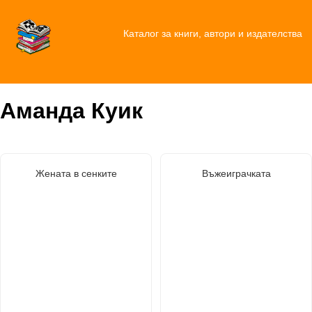
Каталог за книги, автори и издателства
Аманда Куик
Жената в сенките
Въжеиграчката