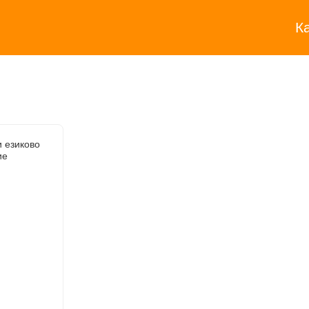
К
и езиково
ие