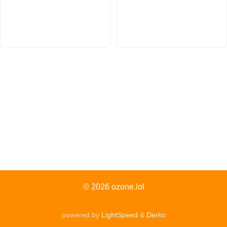
© 2026
ozone.lol
powered by
LightSpeed
&
Derko