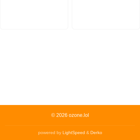
© 2026
ozone.lol
powered by
LightSpeed
&
Derko