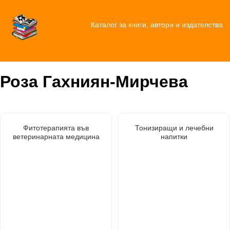
Каталог за книги, автори и издателства
Роза Гахниян-Мирчева
Фитотерапията във
Тонизиращи и лечебни
ветеринарната медицина
напитки