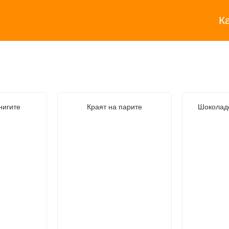
К
нигите
Краят на парите
Шоколад