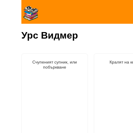
Урс Видмер
Счупеният супник, или
Кралят на к
побъркване