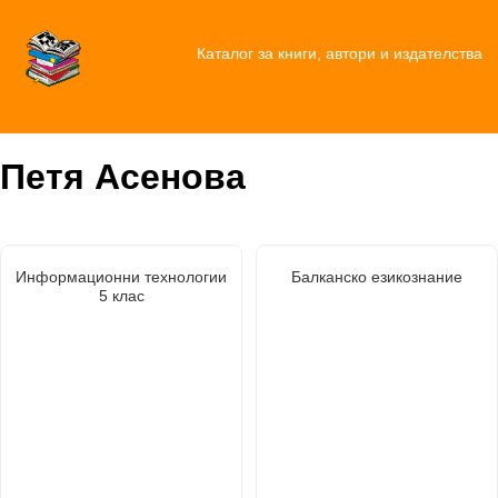
Каталог за книги, автори и издателства
Петя Асенова
Информационни технологии
Балканско езикознание
5 клас