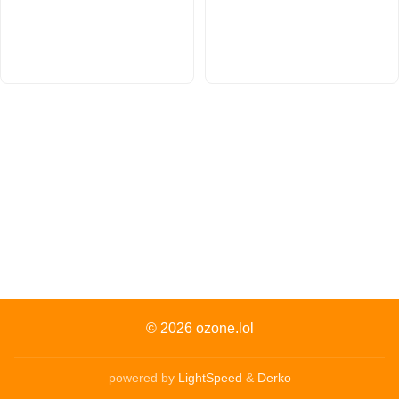
© 2026
ozone.lol
powered by
LightSpeed
&
Derko